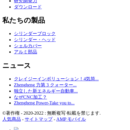
研究開発力
ダウンロード
私たちの製品
シリンダーブロック
シリンダー・ヘッド
シェルカバー
アルミ部品
ニュース
クレイジーインボリューション！4気筒...
Zhengheng 力第 3 クォーター...
独立した新エネルギー自動車...
なぜCNC加工？
Zhengheng Power-Take you to...
©著作権 - 2020-2022 : 無断複写·転載を禁じます.
人気商品
-
サイトマップ
-
AMP モバイル