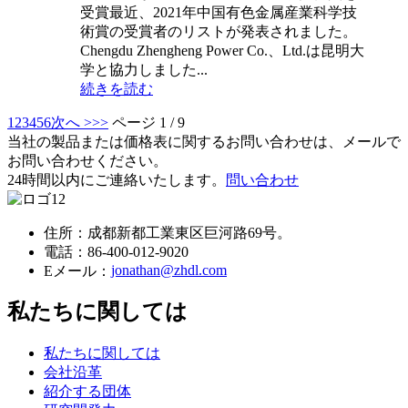
受賞最近、2021年中国有色金属産業科学技
術賞の受賞者のリストが発表されました。
Chengdu Zhengheng Power Co.、Ltd.は昆明大
学と協力しました...
続きを読む
1
2
3
4
5
6
次へ >
>>
ページ 1 / 9
当社の製品または価格表に関するお問い合わせは、メールで
お問い合わせください。
24時間以内にご連絡いたします。
問い合わせ
住所：成都新都工業東区巨河路69号。
電話：
86-400-012-9020
jonathan@zhdl.com
Eメール：
私たちに関しては
私たちに関しては
会社沿革
紹介する団体