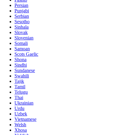
Persian
Punjabi
Serbian
Sesotho
Sinhala
Slovak
Slovenian
Somali
Samoan
Scots Gaelic
Shona
Sindhi
Sundanese
Swahili
Tajik
Tamil
Telugu
Thai
Ukrainian
Urdu
Uzbek
Vietnamese
Welsh
Xhosa