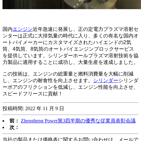
国内
エンジン
近年急速に発展し、正の定電力プラズマ溶射セ
ンターは正式に大排気量の時代に入り、多くの有名な国内オ
ートバイメーカーにカスタマイズされたハイエンドの2気
筒、4気筒、8気筒のオートバイエンジンブロックサービス
を提供しています。シリンダーホールプラズマ溶射技術を協
力製品に適用することに成功し、大量生産を達成しました。
この技術は、エンジンの総重量と燃料消費量を大幅に削減
し、エンジンの耐食性を向上させます。
シリンダー
シリンダ
ーボアのフリクションを低減し、エンジン性能を向上させ、
スピードフリースに貢献！
投稿時間: 2022 年 11 月 9 日
前：
Zhengheng Power第3四半期の優秀な従業員表彰会議
次：
当社の製品または価格表に関するお問い合わせは、メールで