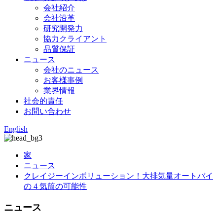
会社紹介
会社沿革
研究開発力
協力クライアント
品質保証
ニュース
会社のニュース
お客様事例
業界情報
社会的責任
お問い合わせ
English
家
ニュース
クレイジーインボリューション！大排気量オートバイ
の 4 気筒の可能性
ニュース