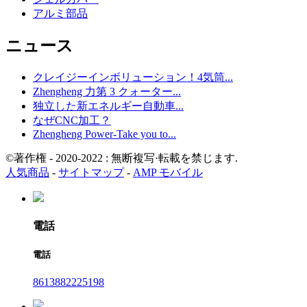
アルミ部品
ニュース
クレイジーインボリューション！4気筒...
Zhengheng 力第 3 クォーター...
独立した新エネルギー自動車...
なぜCNC加工？
Zhengheng Power-Take you to...
©著作権 - 2020-2022 : 無断複写·転載を禁じます.
人気商品
-
サイトマップ
-
AMP モバイル
電話
電話
8613882225198