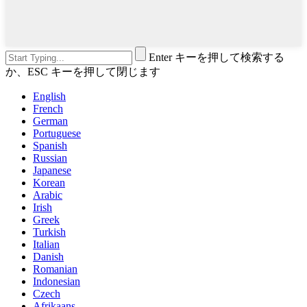
Enter キーを押して検索する
か、ESC キーを押して閉じます
English
French
German
Portuguese
Spanish
Russian
Japanese
Korean
Arabic
Irish
Greek
Turkish
Italian
Danish
Romanian
Indonesian
Czech
Afrikaans