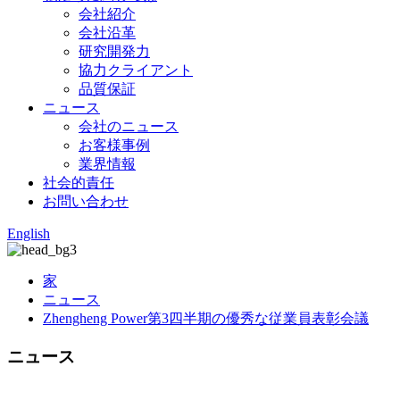
会社紹介
会社沿革
研究開発力
協力クライアント
品質保証
ニュース
会社のニュース
お客様事例
業界情報
社会的責任
お問い合わせ
English
家
ニュース
Zhengheng Power第3四半期の優秀な従業員表彰会議
ニュース