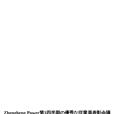
Zhengheng Power第3四半期の優秀な従業員表彰会議