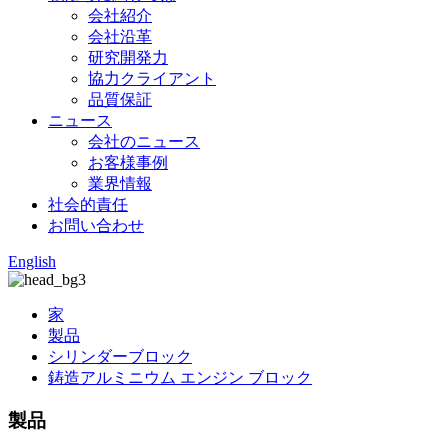
会社紹介
会社沿革
研究開発力
協力クライアント
品質保証
ニュース
会社のニュース
お客様事例
業界情報
社会的責任
お問い合わせ
English
家
製品
シリンダーブロック
鋳造アルミニウム エンジン ブロック
製品