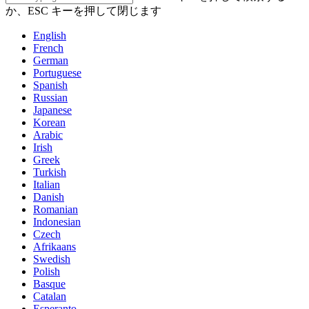
か、ESC キーを押して閉じます
English
French
German
Portuguese
Spanish
Russian
Japanese
Korean
Arabic
Irish
Greek
Turkish
Italian
Danish
Romanian
Indonesian
Czech
Afrikaans
Swedish
Polish
Basque
Catalan
Esperanto