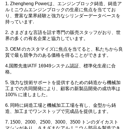
1. Zhengheng Powerは、エンジンブロック鋳造、鋳造ア
ルミニウムエンジンブロックの生産に焦点を当ててお
り、豊富な業界経験と強力なシリンダーデータベースを
持っています.
2. さまざまな言語を話す専門の販売スタッフがおり、世
界の多くの有名企業と協力しています。
3. OEM のカスタマイズに焦点を当てると、私たちから良
質で最も競争力のある価格を得ることができます。
4.国際先進IATF 16949システム認証、標準化生産に合
格。
5. 強力な技術サポートを提供するための鋳造から機械加
工までの共同開発により、顧客の新製品開発の成功率は
100% に達しました。
6. 同時に鋳造工場と機械加工工場を有し、金型から鋳
造、加工までワンストップで完成品を提供します。
7. 1500、2000、2500、3000、3500 トンのダイカスト
マシンがあり、さまざまなアルミニウム部品を製造でき